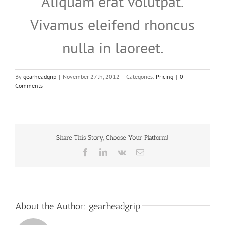
Aliquam erat volutpat.
Vivamus eleifend rhoncus
nulla in laoreet.
By
gearheadgrip
|
November 27th, 2012
|
Categories:
Pricing
|
0
Comments
Share This Story, Choose Your Platform!
Facebook
LinkedIn
Vk
Email
About the Author:
gearheadgrip