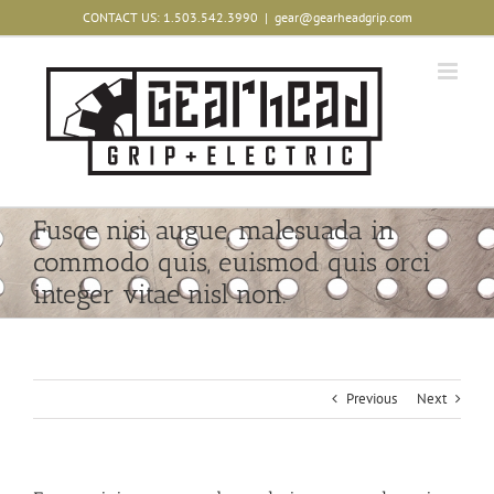
Skip
CONTACT US: 1.503.542.3990
|
gear@gearheadgrip.com
to
content
Fusce nisi augue, malesuada in
commodo quis, euismod quis orci
integer vitae nisl non.
Previous
Next