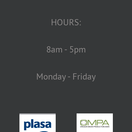
HOURS:
8am - 5pm
Monday - Friday